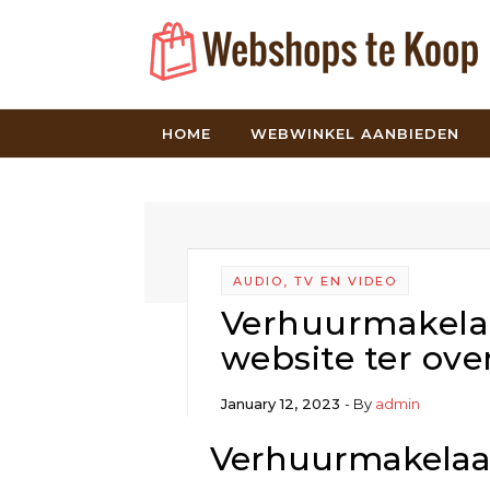
Skip to content
HOME
WEBWINKEL AANBIEDEN
AUDIO, TV EN VIDEO
Verhuurmakela
website ter ov
January 12, 2023
- By
admin
Verhuurmakelaar