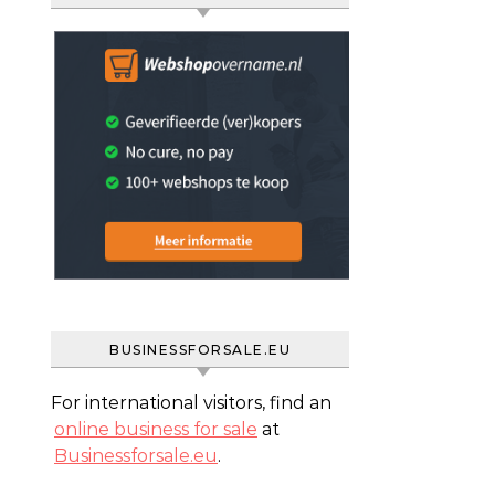
BUSINESSFORSALE.EU
For international visitors, find an
online business for sale
at
Businessforsale.eu
.