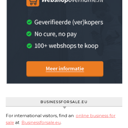
BUSINESSFORSALE.EU
For international visitors, find an
online business for
sale
at
Businessforsale.eu
.