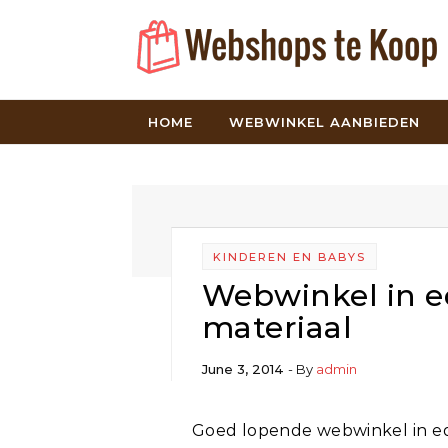
Skip to content
HOME
WEBWINKEL AANBIEDEN
KINDEREN EN BABYS
Webwinkel in ed
materiaal
June 3, 2014
- By
admin
Goed lopende webwinkel in educatief speelgoed en leer/spel materiaal wordt