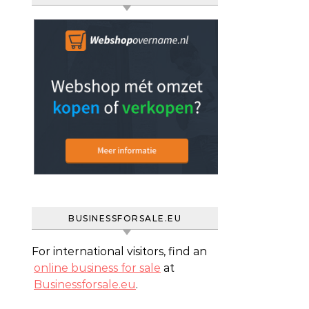
BUSINESSFORSALE.EU
For international visitors, find an
online business for sale
at
Businessforsale.eu
.