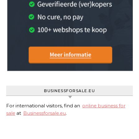
BUSINESSFORSALE.EU
For international visitors, find an
online business for
sale
at
Businessforsale.eu
.