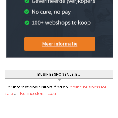
BUSINESSFORSALE.EU
For international visitors, find an
online business for
sale
at
Businessforsale.eu
.