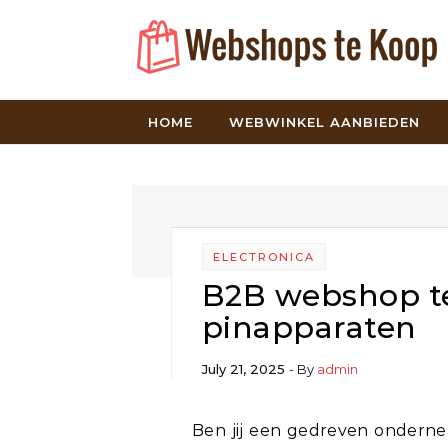
Skip to content
HOME
WEBWINKEL AANBIEDEN
ELECTRONICA
B2B webshop t
pinapparaten
July 21, 2025
- By
admin
Ben jij een gedreven ondernemer en weet je hoe je b2b klanten kan krijgen