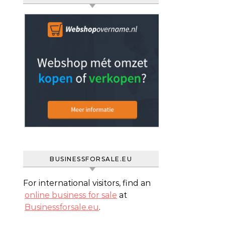
BUSINESSFORSALE.EU
For international visitors, find an
online business for sale
at
Businessforsale.eu
.