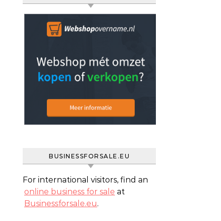
BUSINESSFORSALE.EU
For international visitors, find an
online business for sale
at
Businessforsale.eu
.