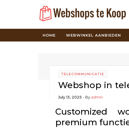
Skip to content
HOME
WEBWINKEL AANBIEDEN
TELECOMMUNICATIE
Webshop in tel
July 13, 2025
- By
admin
Customized w
premium functie