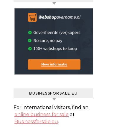
BUSINESSFORSALE.EU
For international visitors, find an
online business for sale
at
Businessforsale.eu
.