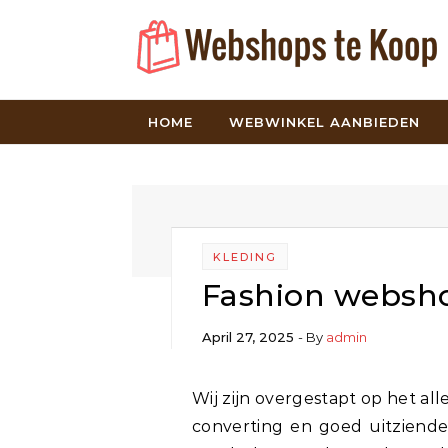
Skip to content
HOME
WEBWINKEL AANBIEDEN
KLEDING
Fashion websho
April 27, 2025
- By
admin
Wij zijn overgestapt op het alleen bouwen van de webshops, we bouwen High
converting en goed uitziend