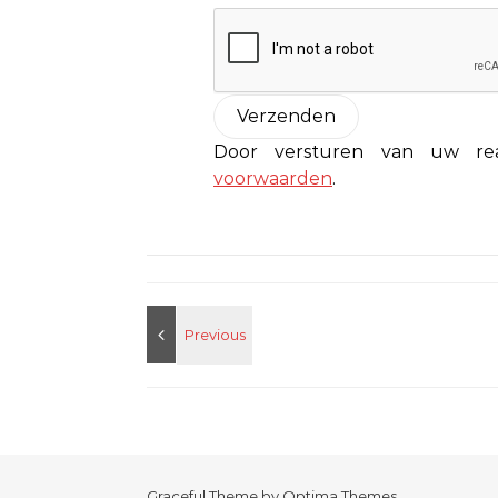
Door versturen van uw r
voorwaarden
.
Graceful Theme by
Optima Themes