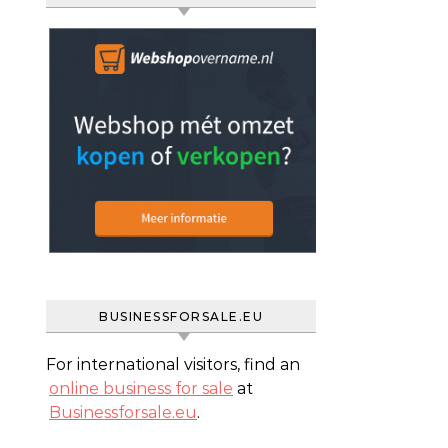
BUSINESSFORSALE.EU
For international visitors, find an
online business for sale
at
Businessforsale.eu
.