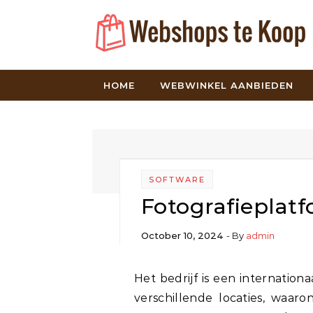
Skip to content
HOME
WEBWINKEL AANBIEDEN
SOFTWARE
Fotografieplat
October 10, 2024
- By
admin
Het bedrijf is een internationaal platform dat samenwerkt met fotografen op
verschillende locaties, waar