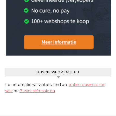
BUSINESSFORSALE.EU
For international visitors, find an
online business for
sale
at
Businessforsale.eu
.