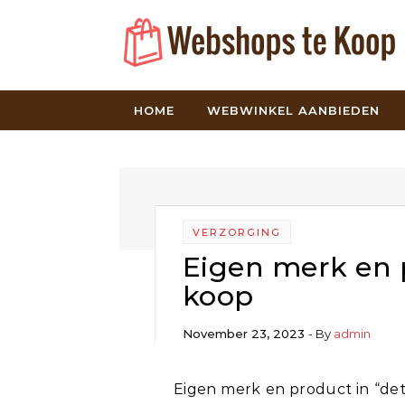
Skip to content
HOME
WEBWINKEL AANBIEDEN
VERZORGING
Eigen merk en 
koop
November 23, 2023
- By
admin
Eigen merk en product in “detox food pads” te koop. De huidige eigenaar laat