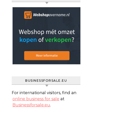
BUSINESSFORSALE.EU
For international visitors, find an
online business for sale
at
Businessforsale.eu
.