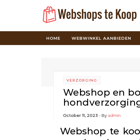
Skip to content
HOME
WEBWINKEL AANBIEDEN
VERZORGING
Webshop en bol
hondverzorgin
October 11, 2023
- By
admin
Webshop te koo