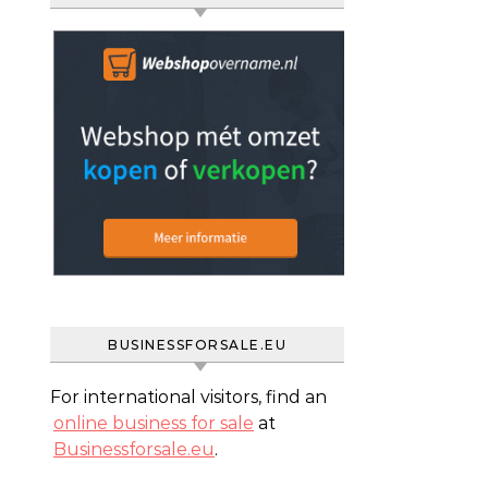
BUSINESSFORSALE.EU
For international visitors, find an
online business for sale
at
Businessforsale.eu
.