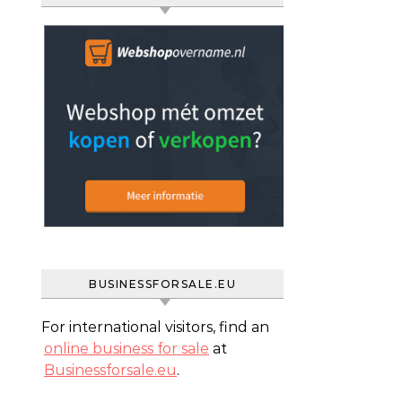
BUSINESSFORSALE.EU
For international visitors, find an
online business for sale
at
Businessforsale.eu
.