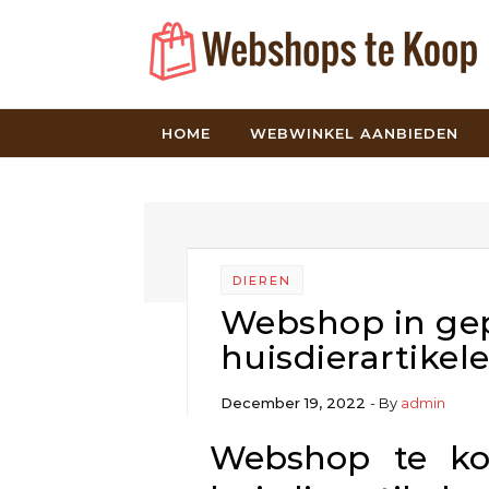
Skip to content
HOME
WEBWINKEL AANBIEDEN
DIEREN
Webshop in gep
huisdierartikel
December 19, 2022
- By
admin
Webshop te koo