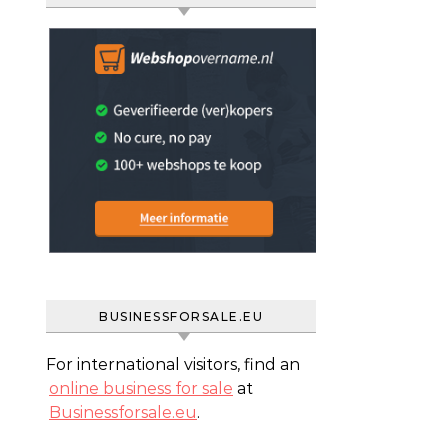
BUSINESSFORSALE.EU
For international visitors, find an
online business for sale
at
Businessforsale.eu
.