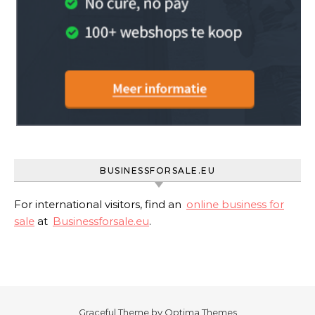
BUSINESSFORSALE.EU
For international visitors, find an
online business for
sale
at
Businessforsale.eu
.
Graceful Theme by
Optima Themes