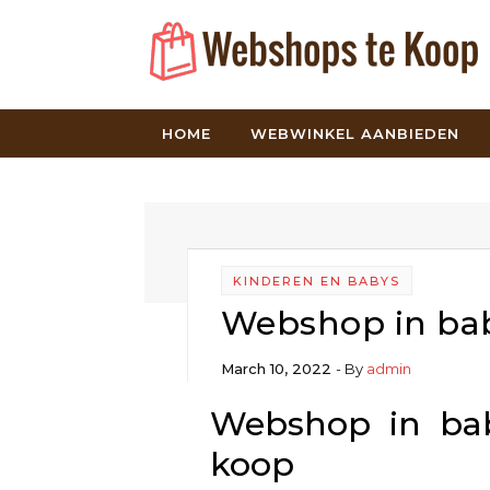
Skip to content
HOME
WEBWINKEL AANBIEDEN
KINDEREN EN BABYS
Webshop in bab
March 10, 2022
- By
admin
Webshop in bab
koop