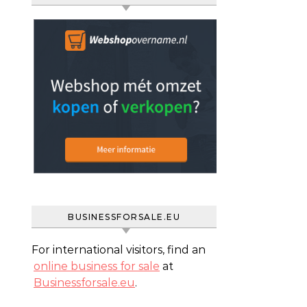
BUSINESSFORSALE.EU
For international visitors, find an
online business for sale
at
Businessforsale.eu
.