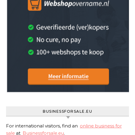
BUSINESSFORSALE.EU
For international visitors, find an
online business for
sale
at
Businessforsale.eu
.