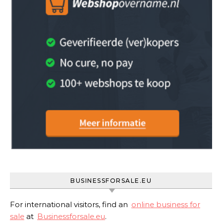
BUSINESSFORSALE.EU
For international visitors, find an
online business for
sale
at
Businessforsale.eu
.