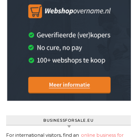
BUSINESSFORSALE.EU
For international visitors, find an
online business for