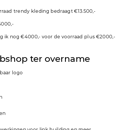
raad trendy kleding bedraagt €13.500,-
5000,-
g ik nog €4000,- voor de voorraad plus €2000,-
ebshop ter overname
baar logo
n
ten
werkingen voor link building en meer