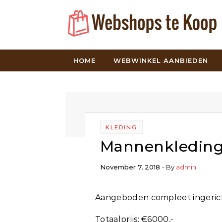
Skip to content
HOME
WEBWINKEL AANBIEDEN
KLEDING
Mannenkleding
November 7, 2018
- By
admin
Aangeboden compleet ingeric
Totaalprijs: €6000,-