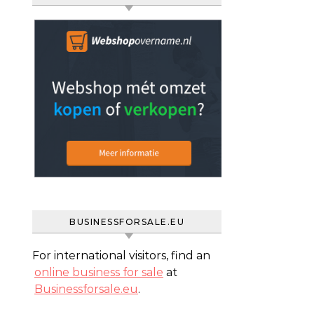
BUSINESSFORSALE.EU
For international visitors, find an
online business for sale
at
Businessforsale.eu
.