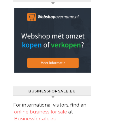
BUSINESSFORSALE.EU
For international visitors, find an
online business for sale
at
Businessforsale.eu
.