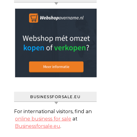
BUSINESSFORSALE.EU
For international visitors, find an
online business for sale
at
Businessforsale.eu
.