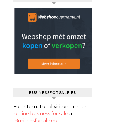
BUSINESSFORSALE.EU
For international visitors, find an
online business for sale
at
Businessforsale.eu
.