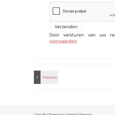
Door versturen van uw r
voorwaarden
.
Graceful Theme by
Optima Themes