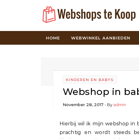
Skip to content
HOME
WEBWINKEL AANBIEDEN
KINDEREN EN BABYS
Webshop in ba
November 28, 2017
- By
admin
Hierbij wil ik mijn webshop in baby artikelen te koop aanbieden. De website is
prachtig en wordt steeds b