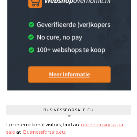
BUSINESSFORSALE.EU
For international visitors, find an
online business for
sale
at
Businessforsale.eu
.