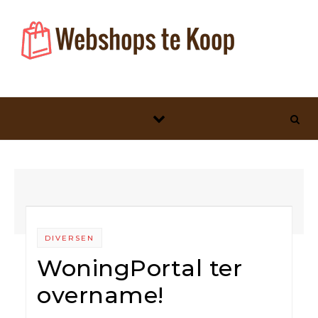
Skip to content
DIVERSEN
WoningPortal ter
overname!