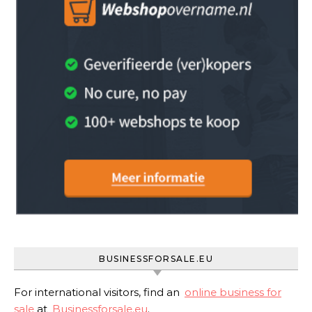
BUSINESSFORSALE.EU
For international visitors, find an
online business for
sale
at
Businessforsale.eu
.