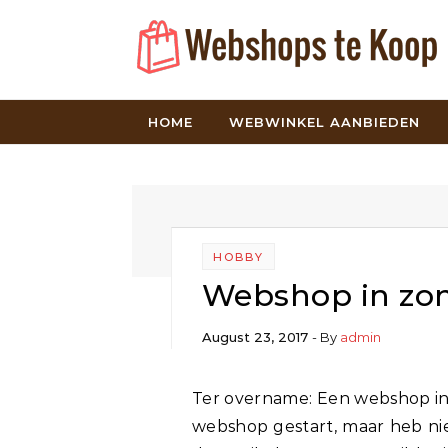
Skip to content
HOME
WEBWINKEL AANBIEDEN
HOBBY
Webshop in zome
August 23, 2017
- By
admin
Ter overname: Een webshop in enkele gewilde zomerse artikelen. Ik heb deze
webshop gestart, maar heb nie