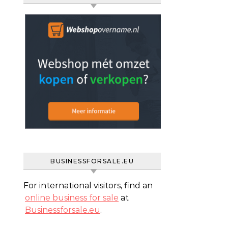
BUSINESSFORSALE.EU
For international visitors, find an
online business for sale
at
Businessforsale.eu
.