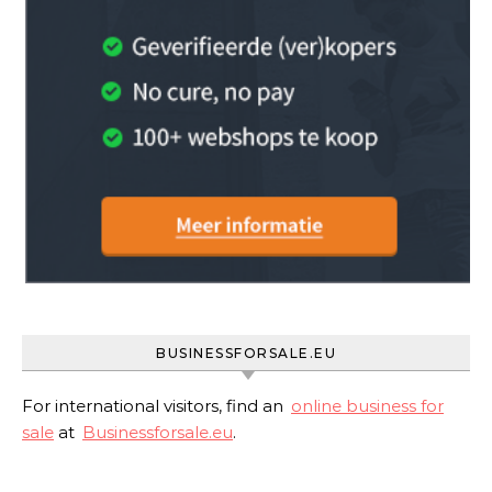
BUSINESSFORSALE.EU
For international visitors, find an
online business for
sale
at
Businessforsale.eu
.