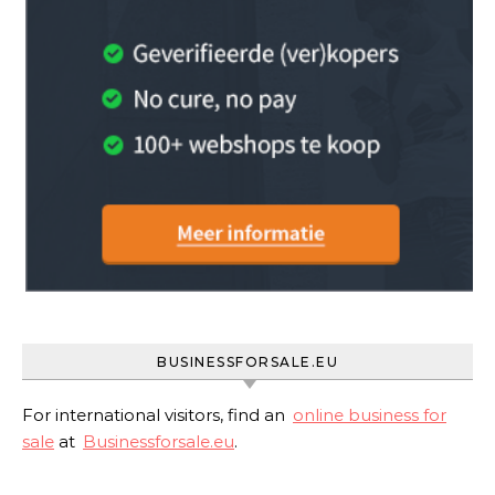
BUSINESSFORSALE.EU
For international visitors, find an
online business for
sale
at
Businessforsale.eu
.