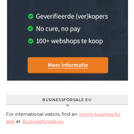
BUSINESSFORSALE.EU
For international visitors, find an
online business for
sale
at
Businessforsale.eu
.