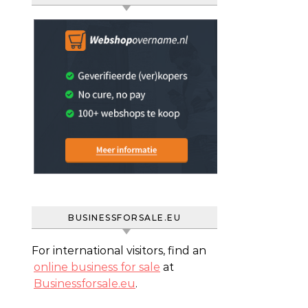
BUSINESSFORSALE.EU
For international visitors, find an
online business for sale
at
Businessforsale.eu
.