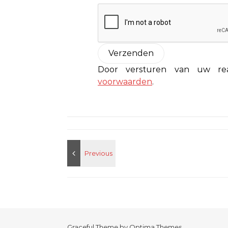
Door versturen van uw r
voorwaarden
.
Graceful Theme by
Optima Themes