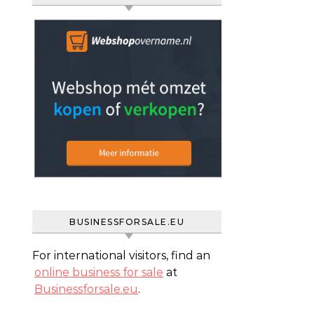
BUSINESSFORSALE.EU
For international visitors, find an
online business for sale
at
Businessforsale.eu
.