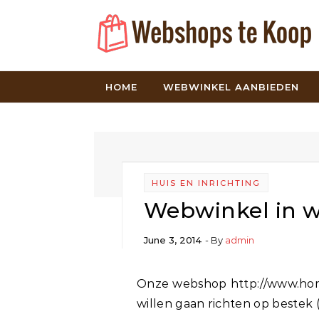
Skip to content
HOME
WEBWINKEL AANBIEDEN
HUIS EN INRICHTING
Webwinkel in w
June 3, 2014
- By
admin
Onze webshop http://www.homeseasons.nl staat te koop omdat wij ons alleen
willen gaan richten op bestek