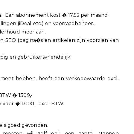
nl. Een abonnement kost � 17,55 per maand.
pelingen (iDeal etc.) en voorraadbeheer.
derhoud meer aan.
an SEO (pagina�s en artikelen zijn voorzien van
dig en gebruikersvriendelijk.
moment hebben, heeft een verkoopwaarde excl.
 BTW � 1309,-
 voor � 1.000,- excl. BTW
ls goed gevonden.
 moeten wij zelf ook een aantal stappen