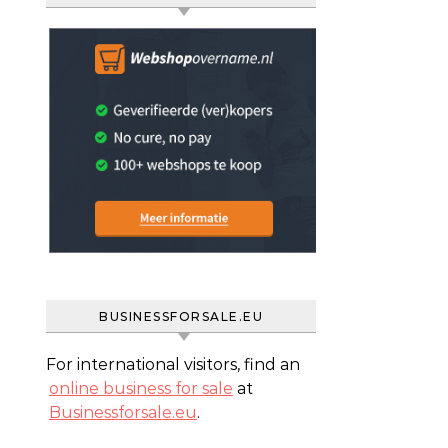
BUSINESSFORSALE.EU
For international visitors, find an
online business for sale
at
Businessforsale.eu
.