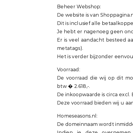
Beheer Webshop:
De website is van Shoppagina.
Dit is inclusief alle betaalkop
Je hebt er nagenoeg geen on
Er is veel aandacht besteed a
metatags).
Het is verder bijzonder eenvou
Voorraad:
De voorraad die wij op dit 
btw � 2.618,-.
De inkoopwaarde is circa excl.
Deze voorraad bieden wij u aan
Homeseasons.nl:
De domeinnaam wordt inmidde
Indien je deze overnemen,