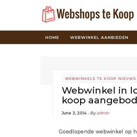
Skip to content
HOME
WEBWINKEL AANBIEDEN
WEBWINKELS TE KOOP NIEUWS
Webwinkel in lo
koop aangebo
June 3, 2014
- By
admin
Goedlopende webwinkel op het gebied van logo’s en huisstijlen te koop. Dus