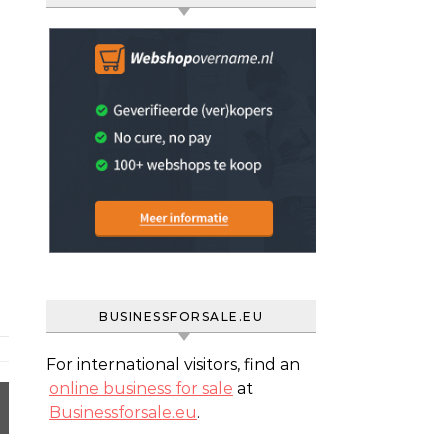
BUSINESSFORSALE.EU
For international visitors, find an
online business for sale
at
Businessforsale.eu
.