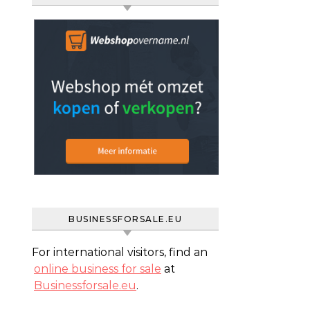
BUSINESSFORSALE.EU
For international visitors, find an
online business for sale
at
Businessforsale.eu
.