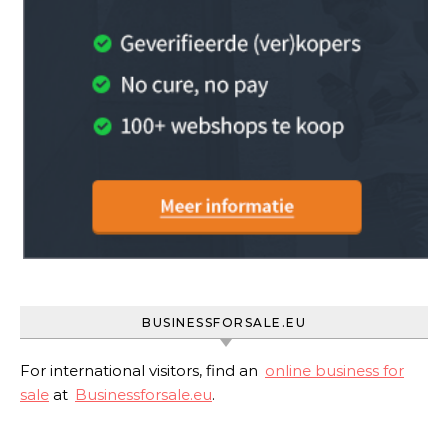
BUSINESSFORSALE.EU
For international visitors, find an
online business for
sale
at
Businessforsale.eu
.