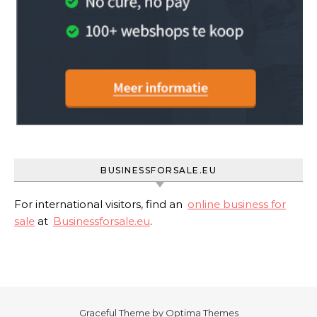
BUSINESSFORSALE.EU
For international visitors, find an
online business for
sale
at
Businessforsale.eu
.
Graceful Theme by
Optima Themes