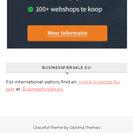
BUSINESSFORSALE.EU
For international visitors, find an
online business for
sale
at
Businessforsale.eu
.
Graceful Theme by
Optima Themes