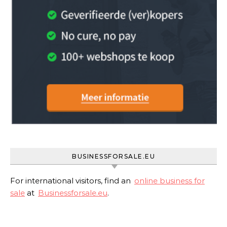
BUSINESSFORSALE.EU
For international visitors, find an
online business for
sale
at
Businessforsale.eu
.