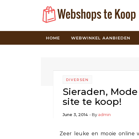
Skip to content
HOME
WEBWINKEL AANBIEDEN
DIVERSEN
Sieraden, Mode
site te koop!
June 3, 2014
- By
admin
Zeer leuke en mooie online webshop te koop. Deze webshop is gericht op