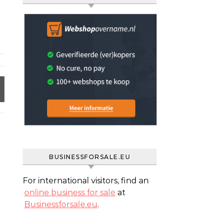
BUSINESSFORSALE.EU
For international visitors, find an
online business for sale
at
Businessforsale.eu
.