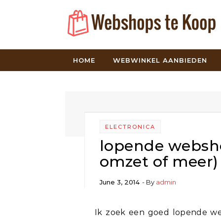
Skip to content
HOME
WEBWINKEL AANBIEDEN
ELECTRONICA
lopende websh
omzet of meer)
June 3, 2014
- By
admin
Ik zoek een goed lopende webshop, liefst webshop met voetbalartikelen te