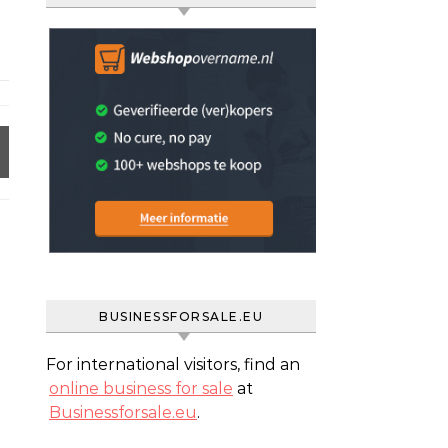
BUSINESSFORSALE.EU
For international visitors, find an
online business for sale
at
Businessforsale.eu
.