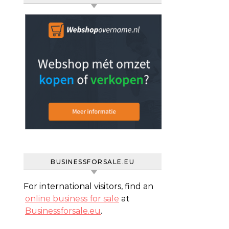
BUSINESSFORSALE.EU
For international visitors, find an
online business for sale
at
Businessforsale.eu
.