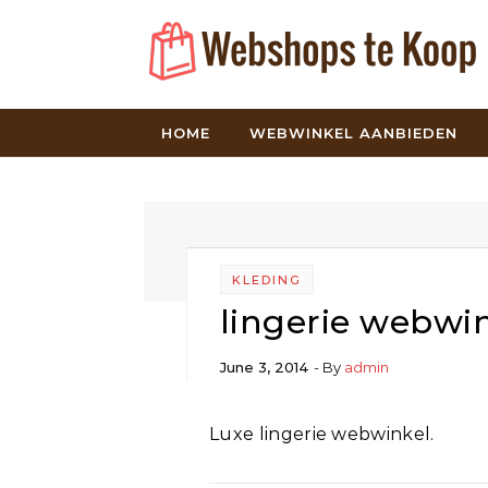
Skip to content
HOME
WEBWINKEL AANBIEDEN
KLEDING
lingerie webwi
June 3, 2014
- By
admin
Luxe lingerie webwinkel.