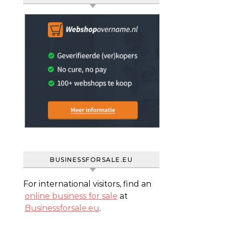
BUSINESSFORSALE.EU
For international visitors, find an
online business for sale
at
Businessforsale.eu
.