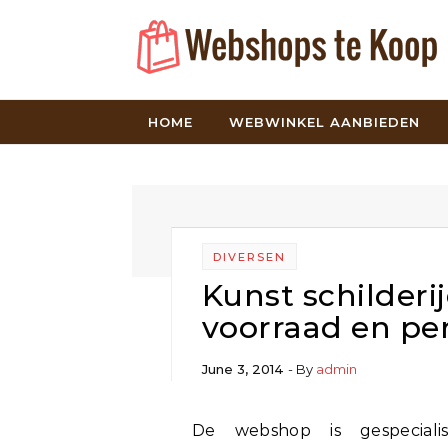
Skip to content
HOME
WEBWINKEL AANBIEDEN
DIVERSEN
Kunst schilderi
voorraad en pe
June 3, 2014
- By
admin
De webshop is gespecialiseerd in de verkoop van unieke echte