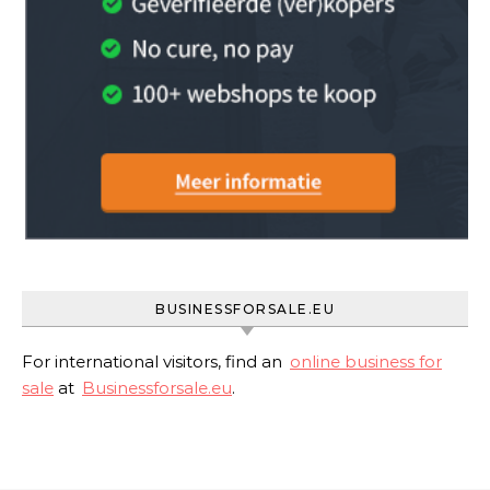
BUSINESSFORSALE.EU
For international visitors, find an
online business for
sale
at
Businessforsale.eu
.