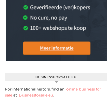
BUSINESSFORSALE.EU
For international visitors, find an
online business for
sale
at
Businessforsale.eu
.