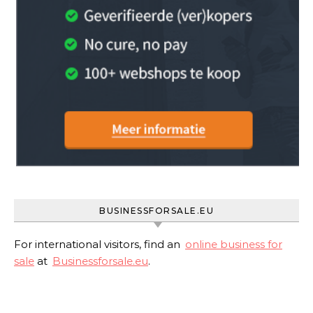
BUSINESSFORSALE.EU
For international visitors, find an
online business for
sale
at
Businessforsale.eu
.