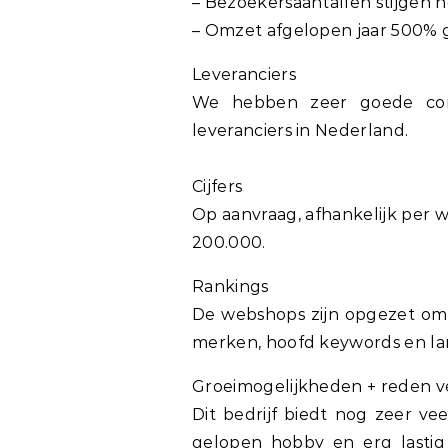
– Bezoekersaantallen stijgen 
– Omzet afgelopen jaar 500% 
Leveranciers
We hebben zeer goede cont
leveranciers in Nederland.
Cijfers
Op aanvraag, afhankelijk per
200.000.
Rankings
De webshops zijn opgezet om
merken, hoofd keywords en lan
Groeimogelijkheden + reden 
Dit bedrijf biedt nog zeer ve
gelopen hobby en erg lastig