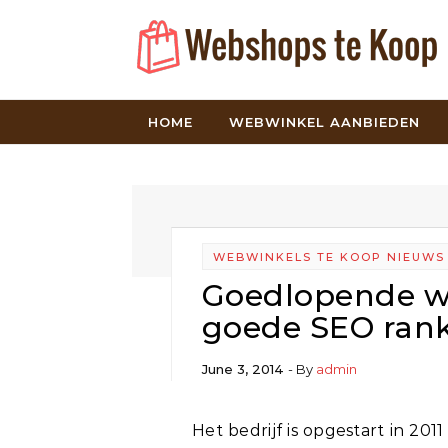
Skip to content
HOME
WEBWINKEL AANBIEDEN
WEBWINKELS TE KOOP NIEUWS
Goedlopende w
goede SEO rank
June 3, 2014
- By
admin
Het bedrijf is opgestart in 2011 met de verkoop regenlaarzen. In 2013 is er een