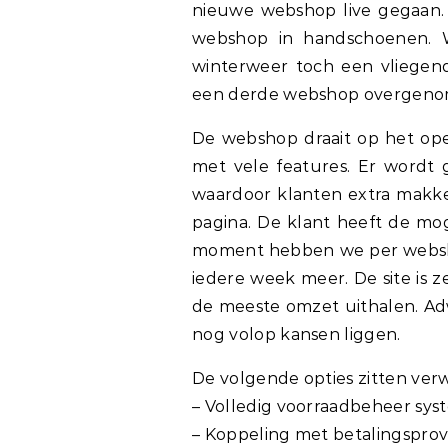
nieuwe webshop live gegaan.
webshop in handschoenen. W
winterweer toch een vliegen
een derde webshop overgenom
De webshop draait op het op
met vele features. Er wordt
waardoor klanten extra makke
pagina. De klant heeft de moge
moment hebben we per websh
iedere week meer. De site is z
de meeste omzet uithalen. A
nog volop kansen liggen.
De volgende opties zitten verwe
– Volledig voorraadbeheer sy
– Koppeling met betalingsprov