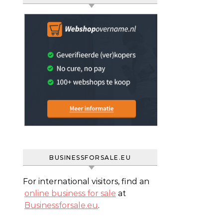
BUSINESSFORSALE.EU
For international visitors, find an
online business for sale
at
Businessforsale.eu
.