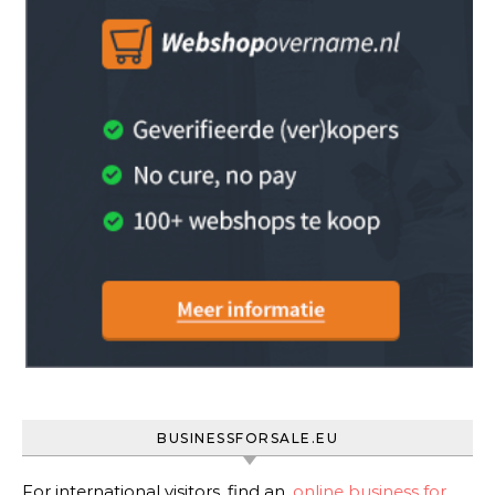
BUSINESSFORSALE.EU
For international visitors, find an
online business for