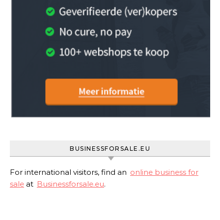
BUSINESSFORSALE.EU
For international visitors, find an
online business for
sale
at
Businessforsale.eu
.