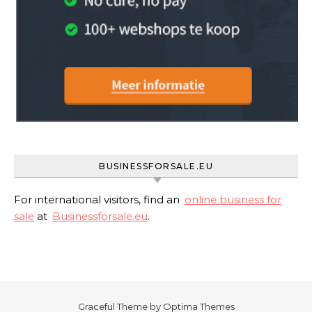
BUSINESSFORSALE.EU
For international visitors, find an
online business for
sale
at
Businessforsale.eu
.
Graceful Theme by
Optima Themes